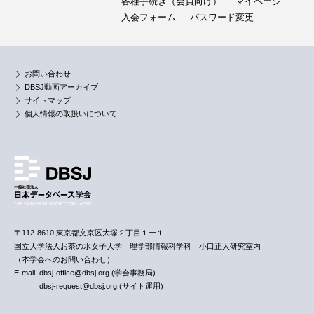
各種手続き（会員向け）
マイページ
入会フォーム
パスワード変更
お問い合わせ
DBSJ動画アーカイブ
サイトマップ
個人情報の取扱いについて
〒112-8610 東京都文京区大塚２丁目１ー１
国立大学法人お茶の水女子大学 理学部情報科学科 小口正人研究室内
（本学会へのお問い合わせ）
E-mail: dbsj-office@dbsj.org (学会事務局)
dbsj-request@dbsj.org (サイト運用)