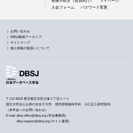
各種手続き（会員向け）
マイページ
入会フォーム
パスワード変更
お問い合わせ
DBSJ動画アーカイブ
サイトマップ
個人情報の取扱いについて
〒112-8610 東京都文京区大塚２丁目１ー１
国立大学法人お茶の水女子大学 理学部情報科学科 小口正人研究室内
（本学会へのお問い合わせ）
E-mail: dbsj-office@dbsj.org (学会事務局)
dbsj-request@dbsj.org (サイト運用)