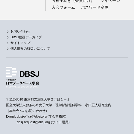
各種手続き（会員向け）
マイページ
入会フォーム
パスワード変更
お問い合わせ
DBSJ動画アーカイブ
サイトマップ
個人情報の取扱いについて
〒112-8610 東京都文京区大塚２丁目１ー１
国立大学法人お茶の水女子大学 理学部情報科学科 小口正人研究室内
（本学会へのお問い合わせ）
E-mail: dbsj-office@dbsj.org (学会事務局)
dbsj-request@dbsj.org (サイト運用)