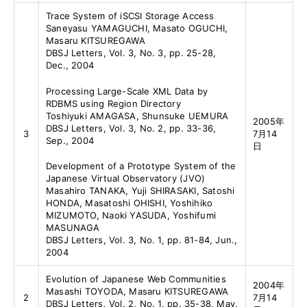
Trace System of iSCSI Storage Access
Saneyasu YAMAGUCHI, Masato OGUCHI,
Masaru KITSUREGAWA
DBSJ Letters, Vol. 3, No. 3, pp. 25-28,
Dec., 2004
Processing Large-Scale XML Data by
RDBMS using Region Directory
Toshiyuki AMAGASA, Shunsuke UEMURA
2005年
DBSJ Letters, Vol. 3, No. 2, pp. 33-36,
3
7月14
Sep., 2004
日
Development of a Prototype System of the
Japanese Virtual Observatory (JVO)
Masahiro TANAKA, Yuji SHIRASAKI, Satoshi
HONDA, Masatoshi OHISHI, Yoshihiko
MIZUMOTO, Naoki YASUDA, Yoshifumi
MASUNAGA
DBSJ Letters, Vol. 3, No. 1, pp. 81-84, Jun.,
2004
Evolution of Japanese Web Communities
2004年
Masashi TOYODA, Masaru KITSUREGAWA
2
7月14
DBSJ Letters, Vol. 2, No. 1, pp. 35-38, May,