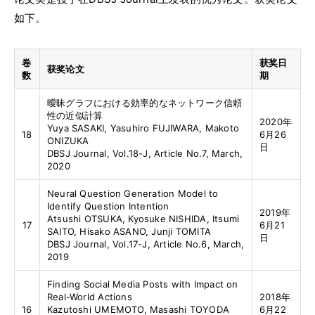
如下。
卷
获奖日
获奖论文
数
期
曖昧グラフにおける効率的なネットワーク信頼
性の近似計算
2020年
Yuya SASAKI, Yasuhiro FUJIWARA, Makoto
18
6月26
ONIZUKA
日
DBSJ Journal, Vol.18-J, Article No.7, March,
2020
Neural Question Generation Model to
Identify Question Intention
2019年
Atsushi OTSUKA, Kyosuke NISHIDA, Itsumi
17
6月21
SAITO, Hisako ASANO, Junji TOMITA
日
DBSJ Journal, Vol.17-J, Article No.6, March,
2019
Finding Social Media Posts with Impact on
Real-World Actions
2018年
16
Kazutoshi UMEMOTO, Masashi TOYODA
6月22