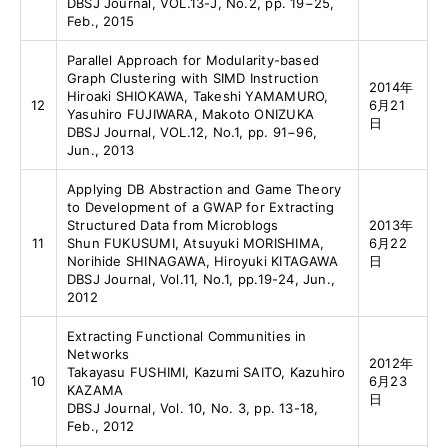
DBSJ Journal, VOL.13-J, No.2, pp. 19−25,
Feb., 2015
Parallel Approach for Modularity-based
Graph Clustering with SIMD Instruction
2014年
Hiroaki SHIOKAWA, Takeshi YAMAMURO,
12
6月21
Yasuhiro FUJIWARA, Makoto ONIZUKA
日
DBSJ Journal, VOL.12, No.1, pp. 91−96,
Jun., 2013
Applying DB Abstraction and Game Theory
to Development of a GWAP for Extracting
Structured Data from Microblogs
2013年
11
Shun FUKUSUMI, Atsuyuki MORISHIMA,
6月22
Norihide SHINAGAWA, Hiroyuki KITAGAWA
日
DBSJ Journal, Vol.11, No.1, pp.19-24, Jun.,
2012
Extracting Functional Communities in
Networks
2012年
Takayasu FUSHIMI, Kazumi SAITO, Kazuhiro
10
6月23
KAZAMA
日
DBSJ Journal, Vol. 10, No. 3, pp. 13-18,
Feb., 2012