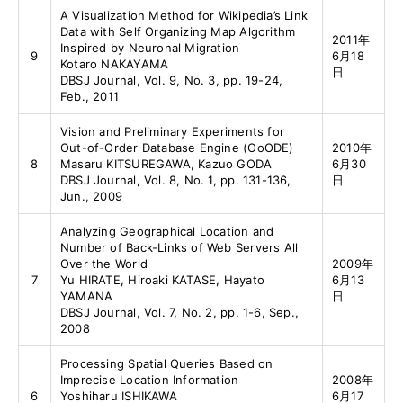
A Visualization Method for Wikipedia’s Link
Data with Self Organizing Map Algorithm
2011年
Inspired by Neuronal Migration
9
6月18
Kotaro NAKAYAMA
日
DBSJ Journal, Vol. 9, No. 3, pp. 19-24,
Feb., 2011
Vision and Preliminary Experiments for
Out-of-Order Database Engine (OoODE)
2010年
8
Masaru KITSUREGAWA, Kazuo GODA
6月30
DBSJ Journal, Vol. 8, No. 1, pp. 131-136,
日
Jun., 2009
Analyzing Geographical Location and
Number of Back-Links of Web Servers All
Over the World
2009年
7
Yu HIRATE, Hiroaki KATASE, Hayato
6月13
YAMANA
日
DBSJ Journal, Vol. 7, No. 2, pp. 1-6, Sep.,
2008
Processing Spatial Queries Based on
Imprecise Location Information
2008年
6
Yoshiharu ISHIKAWA
6月17