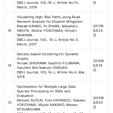
DBSJ Journal, VOL.16-J, Article No.15,
日
March, 2018
Visualizing High-Risk Paths using Road
Network Analysis for Disaster Mitigation
Masaki KANNO, Yo EHARA, Masaharu
2017年
15
HIROTA, Shohei YOKOYAMA, Hiroshi
6月24
ISHIKAWA
日
DBSJ Journal, VOL. 15-J, Article No.5,
March, 2017
Density-based Clustering for Dynamic
Graphs
2016年
Hiroaki SHIOKAWA Yasuhiro FUJIWARA,
14
6月18
Yasuhiro IIDA Makoto ONIZUKA
日
DBSJ Journal, VOL.14-J, Article No.4, Mar.,
2016
Optimization for Multiple Large Data
Queries Processing on SSDs and
Evaluation
2015年
Keisuke SUZUKI, Yuto HAYAMIZU, Daisaku
13
6月20
YOKOYAMA, Miyuki NAKANO, Masaru
日
KITSUREGAWA