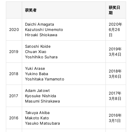
获奖日
获奖者
期
Daichi Amagata
2020年
2020
Kazutoshi Umemoto
6月26
Hiroaki Shiokawa
日
Satoshi Koide
2019年
2019
Chuan Xiao
3月4日
Yoshihiko Suhara
Yuki Arase
2018年
2018
Yukino Baba
3月6日
Yoshitaka Yamamoto
Adam Jatowt
2017年
2017
Kyosuke Nishida
3月8日
Masumi Shirakawa
Takuya Akiba
2016年
2016
Makoto Kato
3月1日
Yasuko Matsubara