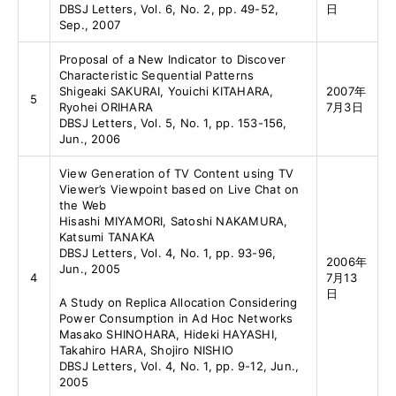
DBSJ Letters, Vol. 6, No. 2, pp. 49-52,
日
Sep., 2007
Proposal of a New Indicator to Discover
Characteristic Sequential Patterns
Shigeaki SAKURAI, Youichi KITAHARA,
2007年
5
Ryohei ORIHARA
7月3日
DBSJ Letters, Vol. 5, No. 1, pp. 153-156,
Jun., 2006
View Generation of TV Content using TV
Viewer’s Viewpoint based on Live Chat on
the Web
Hisashi MIYAMORI, Satoshi NAKAMURA,
Katsumi TANAKA
DBSJ Letters, Vol. 4, No. 1, pp. 93-96,
2006年
Jun., 2005
4
7月13
日
A Study on Replica Allocation Considering
Power Consumption in Ad Hoc Networks
Masako SHINOHARA, Hideki HAYASHI,
Takahiro HARA, Shojiro NISHIO
DBSJ Letters, Vol. 4, No. 1, pp. 9-12, Jun.,
2005