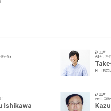
学
副主席
学研合作)
(财务，产学研
e
Take
NTT株式
副主席
彰)
(策划, 国际
u Ishikawa
Kazu