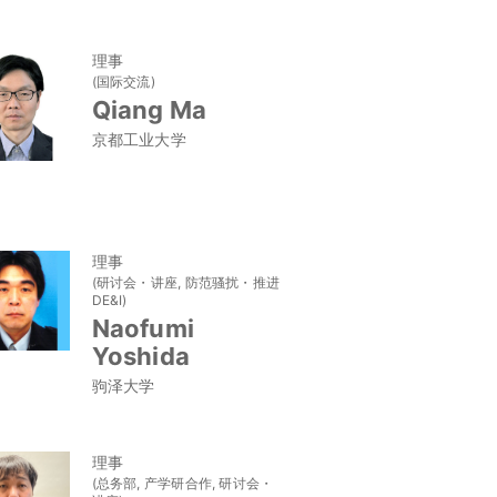
理事
(国际交流)
Qiang Ma
京都工业大学
理事
(研讨会・讲座, 防范骚扰・推进
DE&I)
Naofumi
Yoshida
驹泽大学
理事
(总务部, 产学研合作, 研讨会・