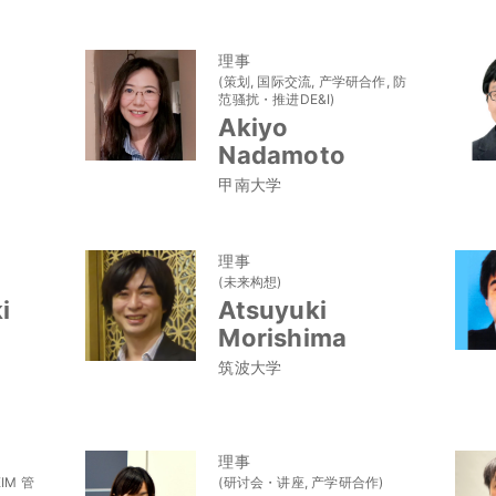
理事
(策划, 国际交流, 产学研合作, 防
范骚扰・推进DE&I)
Akiyo
Nadamoto
甲南大学
理事
(未来构想)
i
Atsuyuki
Morishima
筑波大学
理事
IM 管
(研讨会・讲座, 产学研合作)