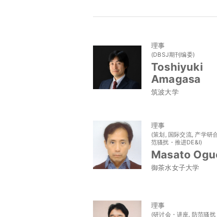
理事
(DBSJ期刊编委)
Toshiyuki
Amagasa
筑波大学
理事
(策划, 国际交流, 产学研合
范骚扰・推进DE&I)
Masato Ogu
御茶水女子大学
理事
(研讨会・讲座, 防范骚