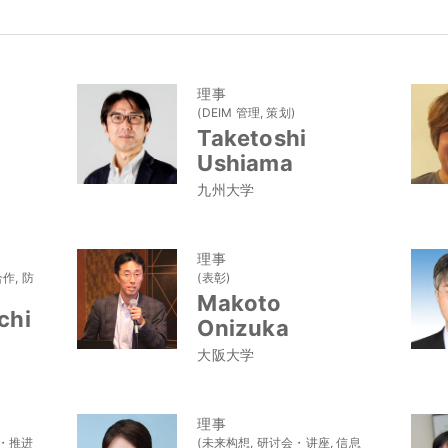
理事
(DEIM 管理, 策划)
Taketoshi
Ushiama
九州大学
理事
作, 防
(表彰)
Makoto
chi
Onizuka
大阪大学
理事
扰・推进
(未来构想, 研讨会・讲座, 信息