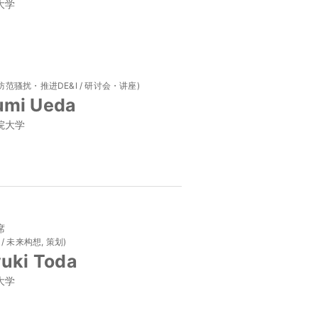
大学
 防范骚扰・推进DE&I / 研讨会・讲座)
mi Ueda
院大学
席
 / 未来构想, 策划)
yuki Toda
大学