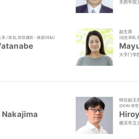
关西学院
副主席
系 / 策划, 防范骚扰・推进DE&I)
(信息系统,
Watanabe
Mayu
大手门学
特任副主
(DEIM 管理
 Nakajima
Hiro
横滨市立