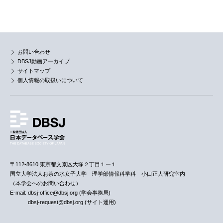
お問い合わせ
DBSJ動画アーカイブ
サイトマップ
個人情報の取扱いについて
〒112-8610 東京都文京区大塚２丁目１ー１
国立大学法人お茶の水女子大学 理学部情報科学科 小口正人研究室内
（本学会へのお問い合わせ）
E-mail: dbsj-office@dbsj.org (学会事務局)
dbsj-request@dbsj.org (サイト運用)