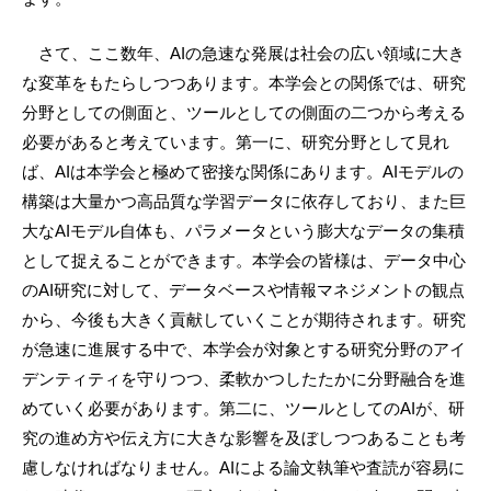
さて、ここ数年、AIの急速な発展は社会の広い領域に大き
な変革をもたらしつつあります。本学会との関係では、研究
分野としての側面と、ツールとしての側面の二つから考える
必要があると考えています。第一に、研究分野として見れ
ば、AIは本学会と極めて密接な関係にあります。AIモデルの
構築は大量かつ高品質な学習データに依存しており、また巨
大なAIモデル自体も、パラメータという膨大なデータの集積
として捉えることができます。本学会の皆様は、データ中心
のAI研究に対して、データベースや情報マネジメントの観点
から、今後も大きく貢献していくことが期待されます。研究
が急速に進展する中で、本学会が対象とする研究分野のアイ
デンティティを守りつつ、柔軟かつしたたかに分野融合を進
めていく必要があります。第二に、ツールとしてのAIが、研
究の進め方や伝え方に大きな影響を及ぼしつつあることも考
慮しなければなりません。AIによる論文執筆や査読が容易に