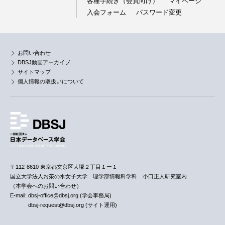
各種手続き（会員向け）
マイページ
入会フォーム
パスワード変更
お問い合わせ
DBSJ動画アーカイブ
サイトマップ
個人情報の取扱いについて
〒112-8610 東京都文京区大塚２丁目１ー１
国立大学法人お茶の水女子大学 理学部情報科学科 小口正人研究室内
（本学会へのお問い合わせ）
E-mail: dbsj-office@dbsj.org (学会事務局)
dbsj-request@dbsj.org (サイト運用)