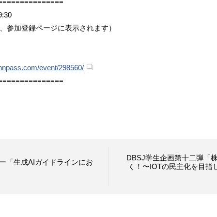
===============
:30
後、参加登録ページに表示されます）
connpass.com/event/298560/
===============
DBSJ学生企画第十二弾「
ミナー「生成AIガイドラインにお
く！〜IOTの民主化を目