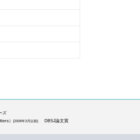
ーズ
ters）
DBSJ論文賞
[2008年3月以前]