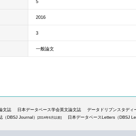
5
2016
3
一般論文
論文誌
日本データベース学会英文論文誌
データドリブンスタディ
BSJ Journal）
日本データベースLetters（DBSJ Let
[2014年6月以前]