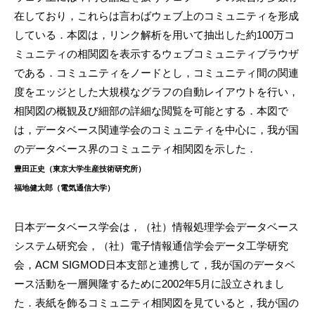
在しており，これらは言わばウェブ上のコミュニティを形成
している．本図は，リンク解析を用いて抽出した約100万コ
ミュニティの相関図を表示するウェブコミュニティブラウザ
である．コミュニティをノードとし，コミュニティ間の関連
度をエッジとした大規模なグラフの自動レイアウトを行い，
相関図の概観及び細部の詳細な閲覧を可能とする．本図で
は，データベース関連学会のコミュニティを中心に，我が国
のデータベース界のコミュニティ相関図を示した．
豊田正史（東京大学生産技術研究所）
福地健太郎（電気通信大学）
日本データベース学会は，（社）情報処理学会データベース
システム研究会，（社）電子情報通信学会データ工学研究
会，ACM SIGMOD日本支部と連携して，我が国のデータベ
ース活動を一層興隆するために2002年5月に設立されまし
た．表紙を飾るコミュニティ相関図を見ていると，我が国の