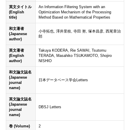
英文タイトル
An Information Filtering System with an
(English
Optimization Mechanism of the Processing
title)
Method Based on Mathematical Properties
和文著者
小寺拓也, 澤井里枝, 寺田 努, 塚本昌彦, 西尾章治
(Japanese
郎
author)
英文著者
Takuya KODERA, Rie SAWAI, Tsutomu
(English
TERADA, Masahiko TSUKAMOTO, Shojiro
author)
NISHIO
和文論文誌名
(Japanese
日本データベース学会Letters
journal
name)
英文論文誌名
(Japanese
DBSJ Letters
journal
name)
巻 (Volume)
2