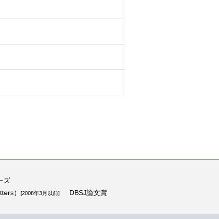
ーズ
ters）
DBSJ論文賞
[2008年3月以前]