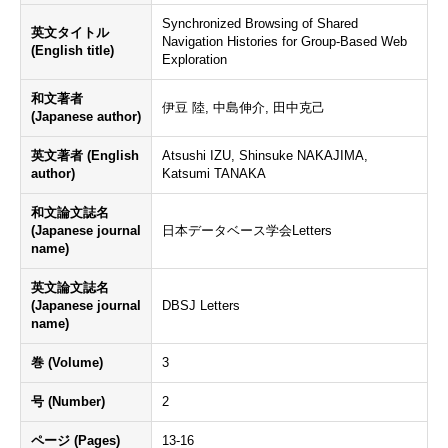
Synchronized Browsing of Shared
英文タイトル
Navigation Histories for Group-Based Web
(English title)
Exploration
和文著者
伊豆 陸, 中島伸介, 田中克己
(Japanese author)
英文著者 (English
Atsushi IZU, Shinsuke NAKAJIMA,
author)
Katsumi TANAKA
和文論文誌名
(Japanese journal
日本データベース学会Letters
name)
英文論文誌名
(Japanese journal
DBSJ Letters
name)
巻 (Volume)
3
号 (Number)
2
ページ (Pages)
13-16