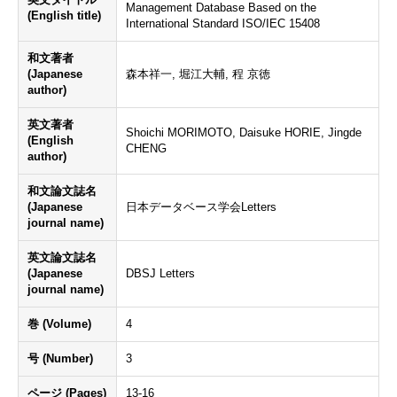
Management Database Based on the
(English title)
International Standard ISO/IEC 15408
和文著者
(Japanese
森本祥一, 堀江大輔, 程 京徳
author)
英文著者
Shoichi MORIMOTO, Daisuke HORIE, Jingde
(English
CHENG
author)
和文論文誌名
(Japanese
日本データベース学会Letters
journal name)
英文論文誌名
(Japanese
DBSJ Letters
journal name)
巻 (Volume)
4
号 (Number)
3
ページ (Pages)
13-16