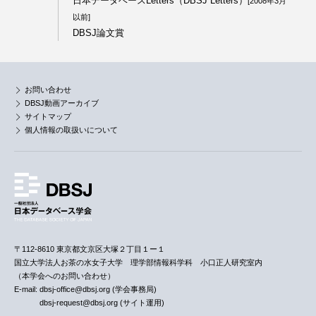
日本データベースLetters（DBSJ Letters）
[2008年3月
以前]
DBSJ論文賞
お問い合わせ
DBSJ動画アーカイブ
サイトマップ
個人情報の取扱いについて
〒112-8610 東京都文京区大塚２丁目１ー１
国立大学法人お茶の水女子大学 理学部情報科学科 小口正人研究室内
（本学会へのお問い合わせ）
E-mail: dbsj-office@dbsj.org (学会事務局)
dbsj-request@dbsj.org (サイト運用)