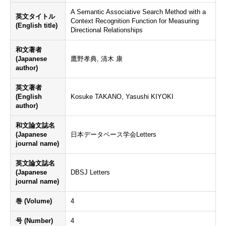
A Semantic Associative Search Method with a
英文タイトル
Context Recognition Function for Measuring
(English title)
Directional Relationships
和文著者
(Japanese
鷹野孝典, 清木 康
author)
英文著者
(English
Kosuke TAKANO, Yasushi KIYOKI
author)
和文論文誌名
(Japanese
日本データベース学会Letters
journal name)
英文論文誌名
(Japanese
DBSJ Letters
journal name)
巻 (Volume)
4
号 (Number)
4