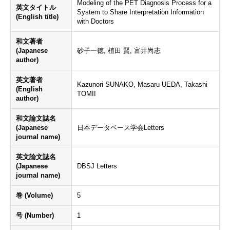
Modeling of the PET Diagnosis Process for a
英文タイトル
System to Share Interpretation Information
(English title)
with Doctors
和文著者
(Japanese
砂子一徳, 植田 賢, 富井尚志
author)
英文著者
Kazunori SUNAKO, Masaru UEDA, Takashi
(English
TOMII
author)
和文論文誌名
(Japanese
日本データベース学会Letters
journal name)
英文論文誌名
(Japanese
DBSJ Letters
journal name)
巻 (Volume)
5
号 (Number)
1