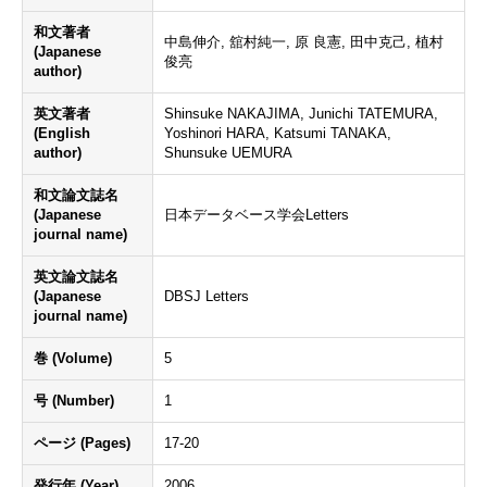
和文著者
中島伸介, 舘村純一, 原 良憲, 田中克己, 植村
(Japanese
俊亮
author)
英文著者
Shinsuke NAKAJIMA, Junichi TATEMURA,
(English
Yoshinori HARA, Katsumi TANAKA,
author)
Shunsuke UEMURA
和文論文誌名
(Japanese
日本データベース学会Letters
journal name)
英文論文誌名
(Japanese
DBSJ Letters
journal name)
巻 (Volume)
5
号 (Number)
1
ページ (Pages)
17-20
発行年 (Year)
2006