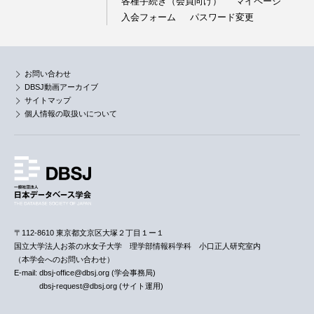
各種手続き（会員向け）
マイページ
入会フォーム
パスワード変更
お問い合わせ
DBSJ動画アーカイブ
サイトマップ
個人情報の取扱いについて
〒112-8610 東京都文京区大塚２丁目１ー１
国立大学法人お茶の水女子大学 理学部情報科学科 小口正人研究室内
（本学会へのお問い合わせ）
E-mail: dbsj-office@dbsj.org (学会事務局)
dbsj-request@dbsj.org (サイト運用)