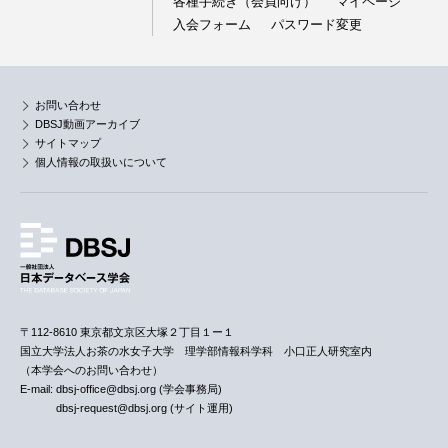
各種手続き（会員向け）
マイページ
入会フォーム
パスワード変更
お問い合わせ
DBSJ動画アーカイブ
サイトマップ
個人情報の取扱いについて
〒112-8610 東京都文京区大塚２丁目１ー１
国立大学法人お茶の水女子大学 理学部情報科学科 小口正人研究室内
（本学会へのお問い合わせ）
E-mail: dbsj-office@dbsj.org (学会事務局)
dbsj-request@dbsj.org (サイト運用)