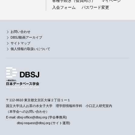
各種手続き（会員向け）
マイページ
入会フォーム
パスワード変更
お問い合わせ
DBSJ動画アーカイブ
サイトマップ
個人情報の取扱いについて
〒112-8610 東京都文京区大塚２丁目１ー１
国立大学法人お茶の水女子大学 理学部情報科学科 小口正人研究室内
（本学会へのお問い合わせ）
E-mail: dbsj-office@dbsj.org (学会事務局)
dbsj-request@dbsj.org (サイト運用)