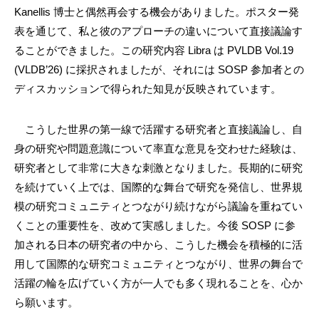
Kanellis 博士と偶然再会する機会がありました。ポスター発
表を通じて、私と彼のアプローチの違いについて直接議論す
ることができました。この研究内容 Libra は PVLDB Vol.19
(VLDB’26) に採択されましたが、それには SOSP 参加者との
ディスカッションで得られた知見が反映されています。
こうした世界の第一線で活躍する研究者と直接議論し、自
身の研究や問題意識について率直な意見を交わせた経験は、
研究者として非常に大きな刺激となりました。長期的に研究
を続けていく上では、国際的な舞台で研究を発信し、世界規
模の研究コミュニティとつながり続けながら議論を重ねてい
くことの重要性を、改めて実感しました。今後 SOSP に参
加される日本の研究者の中から、こうした機会を積極的に活
用して国際的な研究コミュニティとつながり、世界の舞台で
活躍の輪を広げていく方が一人でも多く現れることを、心か
ら願います。