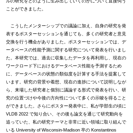
ルの研究をどのように生み出していくのかについて直接伺う
ことができました。
こうしたメンターシップでの議論に加え、自身の研究を発
表するポスターセッションを通じても、多くの研究者と意見
交換を行う機会がありました。ポスターセッションでは、デ
ータベースの性能予測に関する研究について発表を行いまし
た。本研究では、過去に収集したデータを再利用し、現在の
ワークロード下におけるデータベース性能を予測するため
に、データベースの状態の類似度を計算する手法を提案して
います。研究の背景や着想、現在の進捗について説明しなが
ら、来場した研究者と個別に議論する形式で発表を行い、研
究の位置づけや今後の方向性について多くの示唆を得ること
ができました。さらにポスター発表中に、私が学部生の頃に
VLDB 2022 で知り合い、その後も論文を通じて研究動向を
追っていた、私の研究テーマと非常に近い領域に取り組んで
いる University of Wisconsin-Madison 卒の Konstantinos