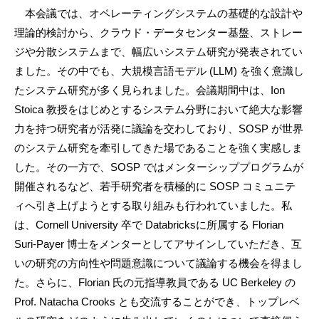
本会議では、オペレーティングシステムの基礎的な設計や
理論的検討から、クラウド・データセンター基盤、ストレー
ジや分散システムまで、幅広いシステム研究が発表されてい
ました。その中でも、大規模言語モデル (LLM) を強く意識し
たシステム研究が多く見られました。会議期間中は、Ion
Stoica 教授をはじめとするシステム分野において絶大な影響
力を持つ研究者が活発に議論を交わしており、SOSP が世界
のシステム研究を牽引してきた場であることを強く実感しま
した。その一方で、SOSP ではメンターシッププログラムが
開催されるなど、若手研究者を積極的に SOSP コミュニテ
ィへ引き上げようとする取り組みも行われていました。私
は、Cornell University 卒で Databricksに所属する Florian
Suri-Payer 博士をメンターとしてアサインしていただき、互
いの研究の方向性や問題意識について議論する機会を得まし
た。さらに、Florian 氏の元指導教員である UC Berkeley の
Prof. Natacha Crooks とも交流することができ、トップレベ