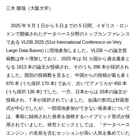
三木 隆哉（大阪大学）
2025 年 9 月 1 日から 5 日までの 5 日間、イギリス・ロン
ドンで開催されたデータベース分野のトップカンファレンス
である VLDB 2025 (51st International Conference on Very
Large Data Bases) に現地参加しました。VLDB への論文投
稿数は年々増加しており、2025 年は 51 カ国から過去最多と
なる 1613 本の論文が投稿され、そのうち 396 本が採択され
ました。国別の投稿数を見ると、中国からの投稿が最も多く
870 本 (うち採択 170 本) であり、次いでアメリカが 450 本
(うち採択 136 本) でした。一方、日本からは 33本の論文が
投稿され、7 本が採択されていました。会議の形式は対面形
式が中心でしたが、一部現地参加ができない発表者について
は、事前に録画された発表を放映するハイブリッド形式が採
用されていました。研究トピックとしては、「データベース
エンジン」の名前を含むセッションが高い人気を集めていた