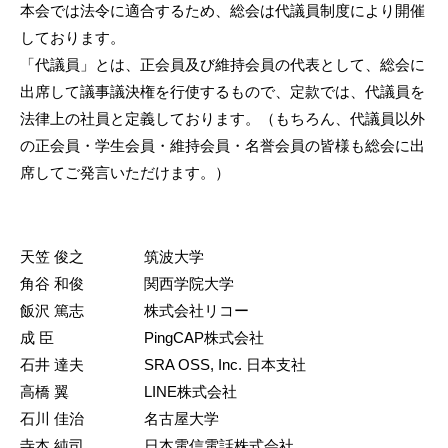
本会では法令に適合するため、総会は代議員制度により開催
しております。
「代議員」とは、正会員及び維持会員の代表として、総会に
出席して議事議決権を行使するもので、定款では、代議員を
法律上の社員と定義しております。（もちろん、代議員以外
の正会員・学生会員・維持会員・名誉会員の皆様も総会に出
席してご発言いただけます。）
天笠 俊之 筑波大学
角谷 和俊 関西学院大学
飯沢 篤志 株式会社リコー
成 臣 PingCAP株式会社
石井 達夫 SRA OSS, Inc. 日本支社
高橋 翼 LINE株式会社
石川 佳治 名古屋大学
寺本 純司 日本電信電話株式会社