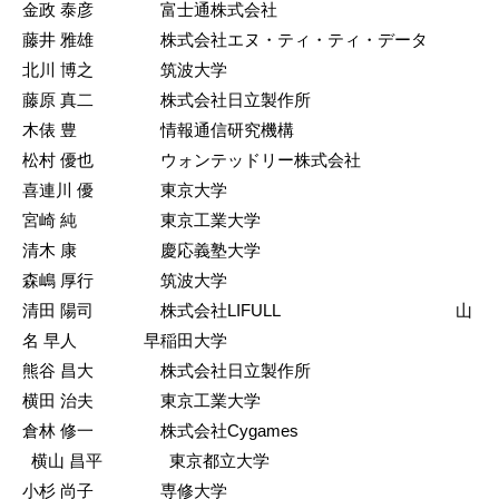
金政 泰彦 富士通株式会社
藤井 雅雄 株式会社エヌ・ティ・ティ・データ
北川 博之 筑波大学
藤原 真二 株式会社日立製作所
木俵 豊 情報通信研究機構
松村 優也 ウォンテッドリー株式会社
喜連川 優 東京大学
宮崎 純 東京工業大学
清木 康 慶応義塾大学
森嶋 厚行 筑波大学
清田 陽司 株式会社LIFULL 山
名 早人 早稲田大学
熊谷 昌大 株式会社日立製作所
横田 治夫 東京工業大学
倉林 修一 株式会社Cygames
横山 昌平 東京都立大学
小杉 尚子 専修大学