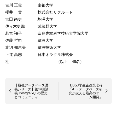
吉川 正俊 京都大学
櫻井 一貴 株式会社リクルート
吉田 尚史 駒澤大学
佐々木史織 武蔵野大学
若宮 翔子 奈良先端科学技術大学院大学
佐藤 哲司 筑波大学
渡辺 知恵美 筑波技術大学
下道 高志 日本オラクル株式会
社 （以上 49名）
【最強データベース講
DBSJ学生企画第七弾
義シリーズ】第14回講
「AI・データベース研
義 PostgreSQLの歴史
究が支える最高のゲー
とコミュニティ
ム開発」