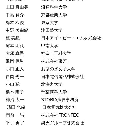
上田 真由美 流通科学大学
中島 伸介 京都産業大学
梅本 和俊 東京大学
中野 美由紀 津田塾大学
榎 美紀 日本アイ・ビー・エム株式会社
灘本 明代 甲南大学
大塚 真吾 神奈川工科大学
浪岡 保男 株式会社東芝
小口 正人 お茶の水女子大学
西岡 秀一 日本電信電話株式会社
小山 聡 北海道大学
橋本 隆子 千葉商科大学
柿沼 太一 STORIA法律事務所
濱田 光保 日本電気株式会社
門前 一馬 株式会社FRONTEO
平手 勇宇 楽天グループ株式会社