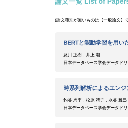
論文一覧 List of Paper
(論文種別が無いものは【一般論文】
BERTと能動学習を用
及川 正樹，井上 潮
日本データベース学会データドリブンスタディ
時系列解析によるエンジ
釣谷 周平，松原 靖子，水谷 雅巳
日本データベース学会データドリブンスタディ