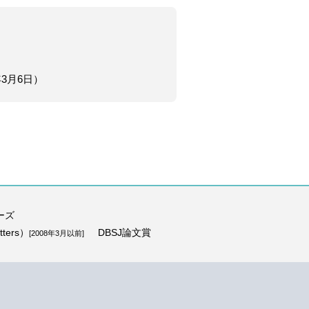
年3月6日）
ーズ
ters）
DBSJ論文賞
[2008年3月以前]