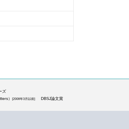
ーズ
ters）
DBSJ論文賞
[2008年3月以前]