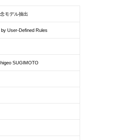
概念モデル抽出
 by User-Defined Rules
 Shigeo SUGIMOTO