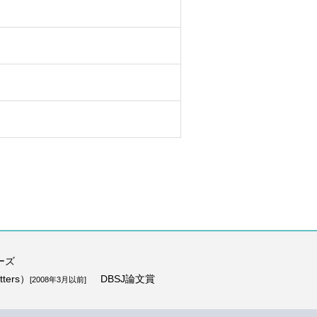
ーズ
ters）
DBSJ論文賞
[2008年3月以前]