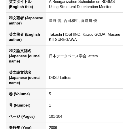
英文タイトル
A Reorganization Scheduler on RDBMS
(English title)
Using Structural Deterioration Monitor
和文著者 (Japanese
星野 喬, 合田和生, 喜連川 優
author)
英文著者 (English
Takashi HOSHINO, Kazuo GODA, Masaru
author)
KITSUREGAWA
和文論文誌名
(Japanese journal
日本データベース学会Letters
name)
英文論文誌名
(Japanese journal
DBSJ Letters
name)
巻 (Volume)
5
号 (Number)
1
ページ (Pages)
101-104
発行年 (Year)
2006