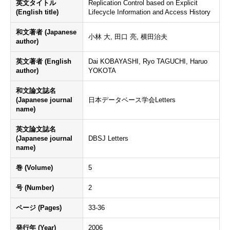
英文タイトル
Replication Control based on Explicit
(English title)
Lifecycle Information and Access History
和文著者 (Japanese
小林 大, 田口 亮, 横田治夫
author)
英文著者 (English
Dai KOBAYASHI, Ryo TAGUCHI, Haruo
author)
YOKOTA
和文論文誌名
(Japanese journal
日本データベース学会Letters
name)
英文論文誌名
(Japanese journal
DBSJ Letters
name)
巻 (Volume)
5
号 (Number)
2
ページ (Pages)
33-36
発行年 (Year)
2006