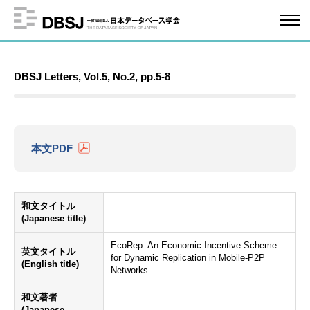
DBSJ Letters, Vol.5, No.2, pp.5-8
本文PDF
和文タイトル
(Japanese title)
EcoRep: An Economic Incentive Scheme
英文タイトル
for Dynamic Replication in Mobile-P2P
(English title)
Networks
和文著者
(Japanese