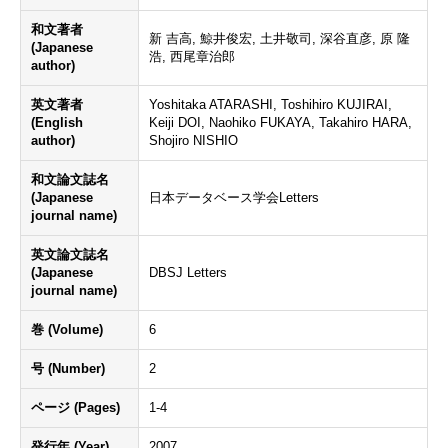
和文著者
新 吉高, 鯨井俊宏, 土井敬司, 深谷直彦, 原 隆
(Japanese
浩, 西尾章治郎
author)
英文著者
Yoshitaka ATARASHI, Toshihiro KUJIRAI,
(English
Keiji DOI, Naohiko FUKAYA, Takahiro HARA,
author)
Shojiro NISHIO
和文論文誌名
(Japanese
日本データベース学会Letters
journal name)
英文論文誌名
(Japanese
DBSJ Letters
journal name)
巻 (Volume)
6
号 (Number)
2
ページ (Pages)
1-4
発行年 (Year)
2007