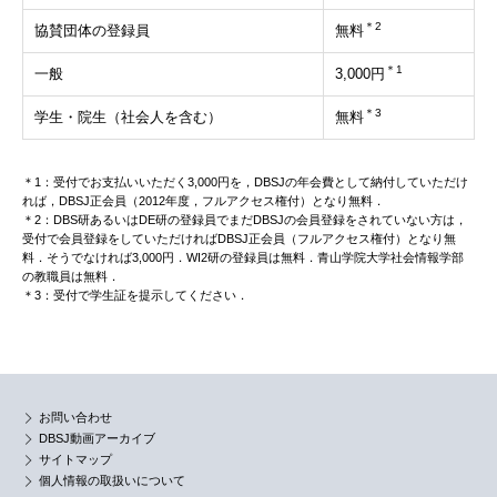
＊2
協賛団体の登録員
無料
＊1
一般
3,000円
＊3
学生・院生（社会人を含む）
無料
＊1：受付でお支払いいただく3,000円を，DBSJの年会費として納付していただけ
れば，DBSJ正会員（2012年度，フルアクセス権付）となり無料．
＊2：DBS研あるいはDE研の登録員でまだDBSJの会員登録をされていない方は，
受付で会員登録をしていただければDBSJ正会員（フルアクセス権付）となり無
料．そうでなければ3,000円．WI2研の登録員は無料．青山学院大学社会情報学部
の教職員は無料．
＊3：受付で学生証を提示してください．
お問い合わせ
DBSJ動画アーカイブ
サイトマップ
個人情報の取扱いについて