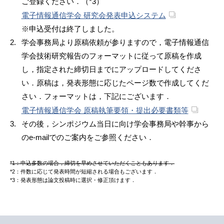
ご登録ください．（*3）
電子情報通信学会 研究会発表申込システム
※申込受付は終了しました。
学会事務局より原稿依頼が参りますので，電子情報通信
学会技術研究報告のフォーマットに従って原稿を作成
し，指定された締切日までにアップロードしてくださ
い．原稿は，発表形態に応じたページ数で作成してくだ
さい．フォーマットは，下記にございます．
電子情報通信学会 原稿執筆要領・提出必要書類等
その後，シンポジウム当日に向け学会事務局や幹事から
のe-mailでのご案内をご参照ください．
*1：申込多数の場合，締切を早めさせていただくこともあります．
*2：件数に応じて発表時間が短縮される場合もございます．
*3：発表形態は論文投稿時に選択・修正頂けます．