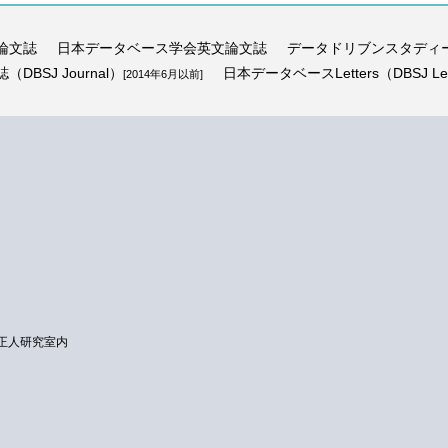
論文誌
日本データベース学会英文論文誌
データドリブンスタディ
BSJ Journal）
日本データベースLetters（DBSJ Let
[2014年6月以前]
正人研究室内