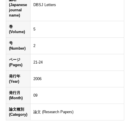
(Japanese
DBSJ Letters
journal
name)
巻
5
(Volume)
号
2
(Number)
ページ
21-24
(Pages)
発行年
2006
(Year)
発行月
09
(Month)
論文種別
論文 (Research Papers)
(Category)