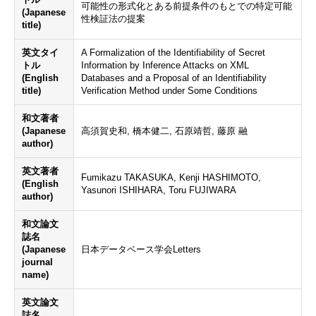
可能性の形式化とある前提条件のもとでの特定可能
(Japanese
性検証法の提案
title)
英文タイ
A Formalization of the Identifiability of Secret
トル
Information by Inference Attacks on XML
(English
Databases and a Proposal of an Identifiability
title)
Verification Method under Some Conditions
和文著者
(Japanese
高須賀史和, 橋本健二, 石原靖哲, 藤原 融
author)
英文著者
Fumikazu TAKASUKA, Kenji HASHIMOTO,
(English
Yasunori ISHIHARA, Toru FUJIWARA
author)
和文論文
誌名
(Japanese
日本データベース学会Letters
journal
name)
英文論文
誌名