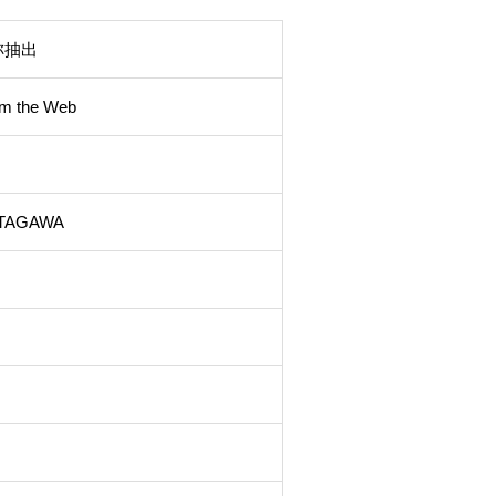
称抽出
om the Web
KITAGAWA