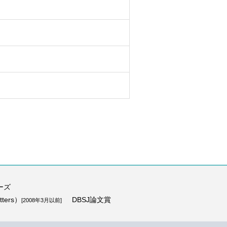
ーズ
ters）
DBSJ論文賞
[2008年3月以前]