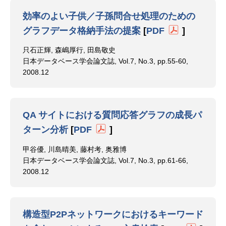
効率のよい子供／子孫問合せ処理のための
グラフデータ格納手法の提案
[
PDF
]
只石正輝, 森嶋厚行, 田島敬史
日本データベース学会論文誌, Vol.7, No.3, pp.55-60,
2008.12
QA サイトにおける質問応答グラフの成長パ
ターン分析
[
PDF
]
甲谷優, 川島晴美, 藤村考, 奥雅博
日本データベース学会論文誌, Vol.7, No.3, pp.61-66,
2008.12
構造型P2Pネットワークにおけるキーワード