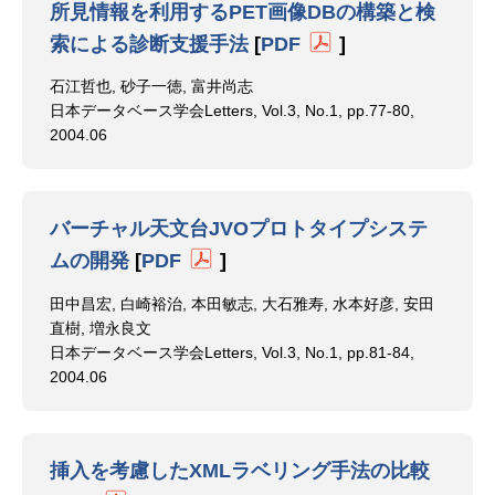
所見情報を利用するPET画像DBの構築と検
索による診断支援手法
[
PDF
]
石江哲也, 砂子一徳, 富井尚志
日本データベース学会Letters, Vol.3, No.1, pp.77-80,
2004.06
バーチャル天文台JVOプロトタイプシステ
ムの開発
[
PDF
]
田中昌宏, 白崎裕治, 本田敏志, 大石雅寿, 水本好彦, 安田
直樹, 増永良文
日本データベース学会Letters, Vol.3, No.1, pp.81-84,
2004.06
挿入を考慮したXMLラベリング手法の比較